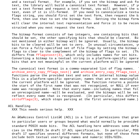
     and a textual format.  For example, if you set the bitmap and ask for
     text, the library will build a canonical text format.  However, if yo
     set a text format and request a text format, you will get back the sa
     text, even if it is ill-formed.  If you need to canonicalize a textua
     flags string, you should first set the text form, then request the bi
     form, then use that to set the bitmap form.  Setting the bitmap forma
     will clear the internal text representation and force it to be reconâ€
     structed when you next request the text form.

     The bitmap format consists of two integers, one containing bits that

     should be set, the other specifying bits that should be cleared.  Bit
     not mentioned in either bitmap will be ignored.  Usually, the bitmap 
     bits to be cleared will be set to zero.  In unusual circumstances, yo
     can force a fully-specified set of file flags by setting the bitmap o
     flags to clear to the complement of the bitmap of flags to set.  (Thi
     differs from 
fflagstostr(3)
, which only includes names for set bits.)
     Converting a bitmap to a textual string is a platform-specific operat
     bits that are not meaningful on the current platform will be ignored.
     The canonical text format is a comma-separated list of flag names.	 The

archive_entry_copy_fflags_text()
 and 
archive_entry_copy_fflags_text_
     functions parse the provided text and sets the internal bitmap values
     This is a platform-specific operation; names that are not meaningful 
     the current platform will be ignored.  The function returns a pointer
     the start of the first name that was not recognized, or NULL if every
     name was recognized.  Note that every name--including names that foll
     an unrecognized name--will be evaluated, and the bitmaps will be set 
     reflect every name that is recognized.  (In particular, this differs 
strtofflags(3)
, which stops parsing at the first unrecognized name.)

   ACL Handling

     XXX This needs serious help.  XXX

     An â€œAccess Control Listâ€ (ACL) is a list of permissions that grant
     to particular users or groups beyond what would normally be provided 
     standard POSIX mode bits.	The ACL handling here addresses some deficienâ€

     cies in the POSIX.1e draft 17 ACL specification.  In particular, POSI
     draft 17 specifies several different formats, but none of those forma
     include both textual user/group names and numeric UIDs/GIDs.
