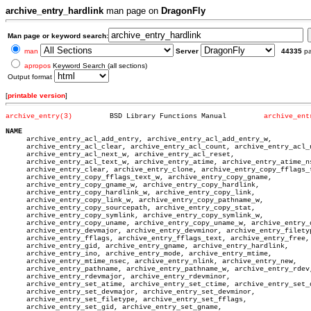
archive_entry_hardlink
man page on
DragonFly
Man page or keyword search:
man
Server
44335
p
apropos
Keyword Search (all sections)
Output format
[
printable version
]
archive_entry(3)
 BSD Library Functions Manual	      
archive_ent
NAME

     archive_entry_acl_add_entry, archive_entry_acl_add_entry_w,

     archive_entry_acl_clear, archive_entry_acl_count, archive_entry_acl_n
     archive_entry_acl_next_w, archive_entry_acl_reset,

     archive_entry_acl_text_w, archive_entry_atime, archive_entry_atime_ns
     archive_entry_clear, archive_entry_clone, archive_entry_copy_fflags_t
     archive_entry_copy_fflags_text_w, archive_entry_copy_gname,

     archive_entry_copy_gname_w, archive_entry_copy_hardlink,

     archive_entry_copy_hardlink_w, archive_entry_copy_link,

     archive_entry_copy_link_w, archive_entry_copy_pathname_w,

     archive_entry_copy_sourcepath, archive_entry_copy_stat,

     archive_entry_copy_symlink, archive_entry_copy_symlink_w,

     archive_entry_copy_uname, archive_entry_copy_uname_w, archive_entry_d
     archive_entry_devmajor, archive_entry_devminor, archive_entry_filetyp
     archive_entry_fflags, archive_entry_fflags_text, archive_entry_free,

     archive_entry_gid, archive_entry_gname, archive_entry_hardlink,

     archive_entry_ino, archive_entry_mode, archive_entry_mtime,

     archive_entry_mtime_nsec, archive_entry_nlink, archive_entry_new,

     archive_entry_pathname, archive_entry_pathname_w, archive_entry_rdev,
     archive_entry_rdevmajor, archive_entry_rdevminor,

     archive_entry_set_atime, archive_entry_set_ctime, archive_entry_set_d
     archive_entry_set_devmajor, archive_entry_set_devminor,

     archive_entry_set_filetype, archive_entry_set_fflags,

     archive_entry_set_gid, archive_entry_set_gname,
