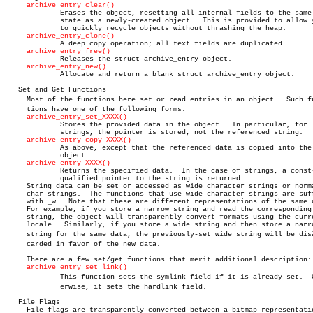
archive_entry_clear()
	     Erases the object, resetting all internal fields to the same

	     state as a newly-created object.  This is provided to allow you

	     to quickly recycle objects without thrashing the heap.

archive_entry_clone()
	     A deep copy operation; all text fields are duplicated.

archive_entry_free()
	     Releases the struct archive_entry object.

archive_entry_new()
	     Allocate and return a blank struct archive_entry object.

   Set and Get Functions

     Most of the functions here set or read entries in an object.  Such fun
     tions have one of the following forms:

archive_entry_set_XXXX()
	     Stores the provided data in the object.  In particular, for

	     strings, the pointer is stored, not the referenced string.

archive_entry_copy_XXXX()
	     As above, except that the referenced data is copied into the

	     object.

archive_entry_XXXX()
	     Returns the specified data.  In the case of strings, a const-

	     qualified pointer to the string is returned.

     String data can be set or accessed as wide character strings or norma
     char strings.  The functions that use wide character strings are suff
     with _w.  Note that these are different representations of the same d
     For example, if you store a narrow string and read the corresponding 
     string, the object will transparently convert formats using the curre
     locale.  Similarly, if you store a wide string and then store a narro
     string for the same data, the previously-set wide string will be disâ€
     carded in favor of the new data.

     There are a few set/get functions that merit additional description:

archive_entry_set_link()
	     This function sets the symlink field if it is already set.	 Othâ€

	     erwise, it sets the hardlink field.

   File Flags

     File flags are transparently converted between a bitmap representatio