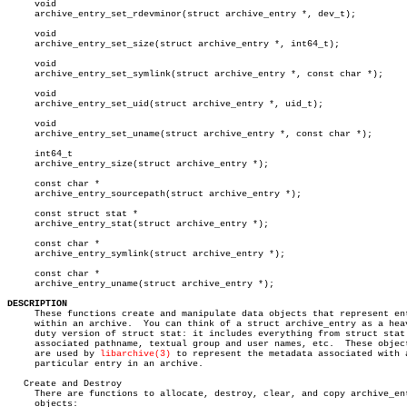
     void

     archive_entry_set_rdevminor(struct archive_entry *, dev_t);

     void

     archive_entry_set_size(struct archive_entry *, int64_t);

     void

     archive_entry_set_symlink(struct archive_entry *, const char *);

     void

     archive_entry_set_uid(struct archive_entry *, uid_t);

     void

     archive_entry_set_uname(struct archive_entry *, const char *);

     int64_t

     archive_entry_size(struct archive_entry *);

     const char *

     archive_entry_sourcepath(struct archive_entry *);

     const struct stat *

     archive_entry_stat(struct archive_entry *);

     const char *

     archive_entry_symlink(struct archive_entry *);

     const char *

     archive_entry_uname(struct archive_entry *);

DESCRIPTION

     These functions create and manipulate data objects that represent ent
     within an archive.	 You can think of a struct archive_entry as a heavy-

     duty version of struct stat: it includes everything from struct stat 
     associated pathname, textual group and user names, etc.  These object
     are used by 
libarchive(3)
 to represent the metadata associated with a
     particular entry in an archive.

   Create and Destroy

     There are functions to allocate, destroy, clear, and copy archive_ent
     objects:
