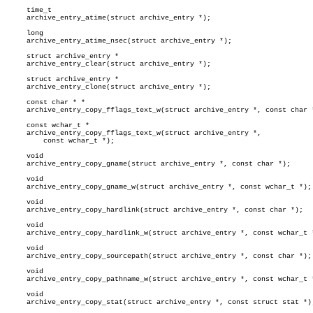
     time_t

     archive_entry_atime(struct archive_entry *);

     long

     archive_entry_atime_nsec(struct archive_entry *);

     struct archive_entry *

     archive_entry_clear(struct archive_entry *);

     struct archive_entry *

     archive_entry_clone(struct archive_entry *);

     const char * *

     archive_entry_copy_fflags_text_w(struct archive_entry *, const char *
     const wchar_t *

     archive_entry_copy_fflags_text_w(struct archive_entry *,

	 const wchar_t *);

     void

     archive_entry_copy_gname(struct archive_entry *, const char *);

     void

     archive_entry_copy_gname_w(struct archive_entry *, const wchar_t *);

     void

     archive_entry_copy_hardlink(struct archive_entry *, const char *);

     void

     archive_entry_copy_hardlink_w(struct archive_entry *, const wchar_t *
     void

     archive_entry_copy_sourcepath(struct archive_entry *, const char *);

     void

     archive_entry_copy_pathname_w(struct archive_entry *, const wchar_t *
     void

     archive_entry_copy_stat(struct archive_entry *, const struct stat *);