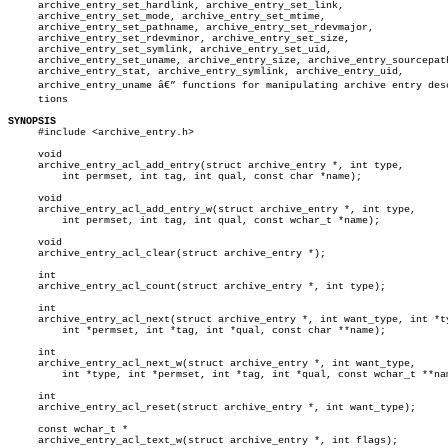
     archive_entry_set_hardlink, archive_entry_set_link,

     archive_entry_set_mode, archive_entry_set_mtime,

     archive_entry_set_pathname, archive_entry_set_rdevmajor,

     archive_entry_set_rdevminor, archive_entry_set_size,

     archive_entry_set_symlink, archive_entry_set_uid,

     archive_entry_set_uname, archive_entry_size, archive_entry_sourcepath
     archive_entry_stat, archive_entry_symlink, archive_entry_uid,

     archive_entry_uname â€” functions for manipulating archive entry descr
     tions

SYNOPSIS

     #include <archive_entry.h>

     void

     archive_entry_acl_add_entry(struct archive_entry *, int type,

	 int permset, int tag, int qual, const char *name);

     void

     archive_entry_acl_add_entry_w(struct archive_entry *, int type,

	 int permset, int tag, int qual, const wchar_t *name);

     void

     archive_entry_acl_clear(struct archive_entry *);

     int

     archive_entry_acl_count(struct archive_entry *, int type);

     int

     archive_entry_acl_next(struct archive_entry *, int want_type, int *ty
	 int *permset, int *tag, int *qual, const char **name);

     int

     archive_entry_acl_next_w(struct archive_entry *, int want_type,

	 int *type, int *permset, int *tag, int *qual, const wchar_t **name);

     int

     archive_entry_acl_reset(struct archive_entry *, int want_type);

     const wchar_t *

     archive_entry_acl_text_w(struct archive_entry *, int flags);
