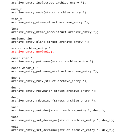
     archive_entry_ino(struct archive_entry *);

     mode_t

     archive_entry_mode(struct archive_entry *);

     time_t

     archive_entry_mtime(struct archive_entry *);

     long

     archive_entry_mtime_nsec(struct archive_entry *);

     unsigned int

     archive_entry_nlink(struct archive_entry *);

     struct archive_entry *

archive_entry_new(void)
;

     const char *

     archive_entry_pathname(struct archive_entry *);

     const wchar_t *

     archive_entry_pathname_w(struct archive_entry *);

     dev_t

     archive_entry_rdev(struct archive_entry *);

     dev_t

     archive_entry_rdevmajor(struct archive_entry *);

     dev_t

     archive_entry_rdevminor(struct archive_entry *);

     void

     archive_entry_set_dev(struct archive_entry *, dev_t);

     void

     archive_entry_set_devmajor(struct archive_entry *, dev_t);

     void

     archive_entry_set_devminor(struct archive_entry *, dev_t);
