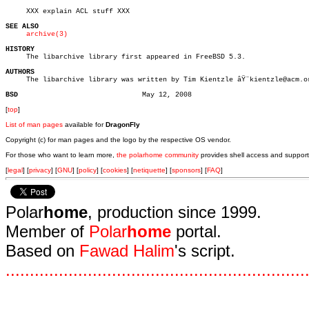
     XXX explain ACL stuff XXX

SEE ALSO
archive(3)
HISTORY

     The libarchive library first appeared in FreeBSD 5.3.

AUTHORS

     The libarchive library was written by Tim Kientzle âŸ¨kientzle@acm.or
BSD
[
top
]
List of man pages
available for
DragonFly
Copyright (c) for man pages and the logo by the respective OS vendor.
For those who want to learn more,
the polarhome community
provides shell access and support
[
legal
] [
privacy
] [
GNU
] [
policy
] [
cookies
] [
netiquette
] [
sponsors
] [
FAQ
]
Polar
home
, production since 1999.
Member of
Polar
home
portal.
Based on
Fawad Halim
's script.
.
.
.
.
.
.
.
.
.
.
.
.
.
.
.
.
.
.
.
.
.
.
.
.
.
.
.
.
.
.
.
.
.
.
.
.
.
.
.
.
.
.
.
.
.
.
.
.
.
.
.
.
.
.
.
.
.
.
.
.
.
.