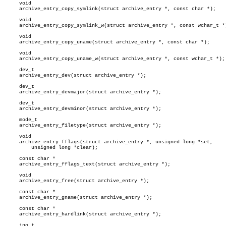
     void

     archive_entry_copy_symlink(struct archive_entry *, const char *);

     void

     archive_entry_copy_symlink_w(struct archive_entry *, const wchar_t *)
     void

     archive_entry_copy_uname(struct archive_entry *, const char *);

     void

     archive_entry_copy_uname_w(struct archive_entry *, const wchar_t *);

     dev_t

     archive_entry_dev(struct archive_entry *);

     dev_t

     archive_entry_devmajor(struct archive_entry *);

     dev_t

     archive_entry_devminor(struct archive_entry *);

     mode_t

     archive_entry_filetype(struct archive_entry *);

     void

     archive_entry_fflags(struct archive_entry *, unsigned long *set,

	 unsigned long *clear);

     const char *

     archive_entry_fflags_text(struct archive_entry *);

     void

     archive_entry_free(struct archive_entry *);

     const char *

     archive_entry_gname(struct archive_entry *);

     const char *

     archive_entry_hardlink(struct archive_entry *);

     ino_t
